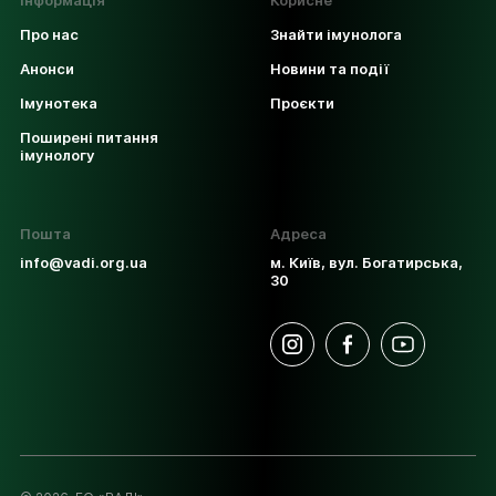
Інформація
Корисне
Про нас
Знайти імунолога
Анонси
Новини та події
Імунотека
Проєкти
Поширені питання
імунологу
Пошта
Адреса
info@vadi.org.ua
м. Київ, вул. Богатирська,
30