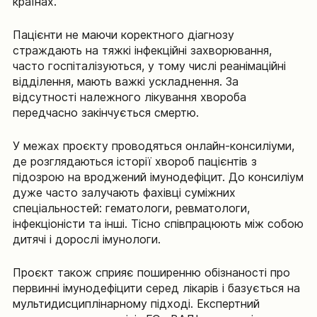
країнах.
Пацієнти не маючи коректного діагнозу
страждають на тяжкі інфекційні захворювання,
часто госпіталізуються, у тому числі реанімаційні
відділення, мають важкі ускладнення. За
відсутності належного лікування хвороба
передчасно закінчується смертю.
У межах проєкту проводяться онлайн-консиліуми,
де розглядаються історії хвороб пацієнтів з
підозрою на вроджений імунодефіцит. До консиліум
дуже часто залучають фахівці суміжних
спеціальностей: гематологи, ревматологи,
інфекціоністи та інші. Тісно співпрацюють між собою
дитячі і дорослі імунологи.
Проєкт також сприяє поширенню обізнаності про
первинні імунодефіцити серед лікарів і базується на
мультидисциплінарному підході. Експертний