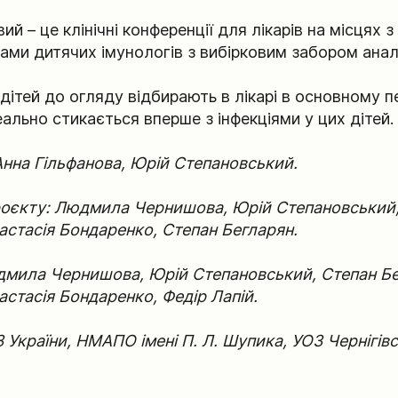
ий – це клінічні конференції для лікарів на місцях 
ами дитячих імунологів з вибірковим забором аналі
дітей до огляду відбирають в лікарі в основному п
реально стикається вперше з інфекціями у цих дітей.
Анна Гільфанова, Юрій Степановський.
оєкту: Людмила Чернишова, Юрій Степановський,
астасія Бондаренко, Степан Бегларян.
дмила Чернишова, Юрій Степановський, Степан Бе
астасія Бондаренко, Федір Лапій.
України, НМАПО імені П. Л. Шупика, УОЗ Чернігів