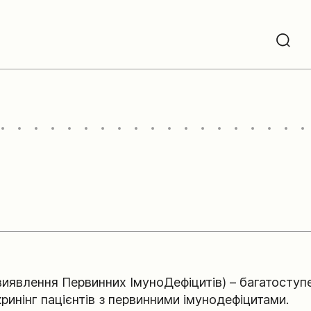
виявлення Первинних ІмуноДефіцитів) – багатоступ
ринінг пацієнтів з первинними імунодефіцитами.