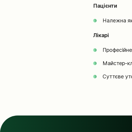
Пацієнти
Належна як
Лікарі
Професійне
Майстер-к
Суттєве ут