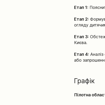
Етап 1:
Пояснит
Етап 2:
Формува
огляду дитячи
Етап 3:
Обстеже
Києва.
Етап 4:
Аналіз 
або запрошення
Графік
Пілотна облас