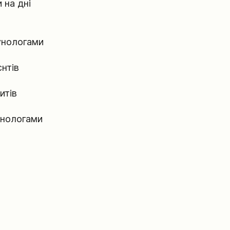
 на дні
мунологами
єнтів
итів
мунологами