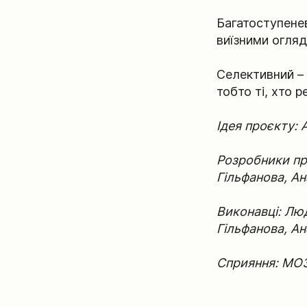
Багатоступенев
виїзними огляд
Селективний – 
тобто ті, хто 
Ідея проєкту: 
Розробники пр
Гільфанова, Ан
Виконавці: Лю
Гільфанова, Ан
Сприяння: МОЗ 