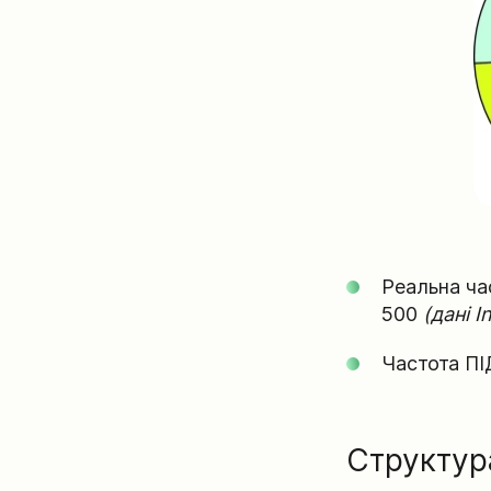
Реальна ча
500
(дані I
Частота ПІД
Структур