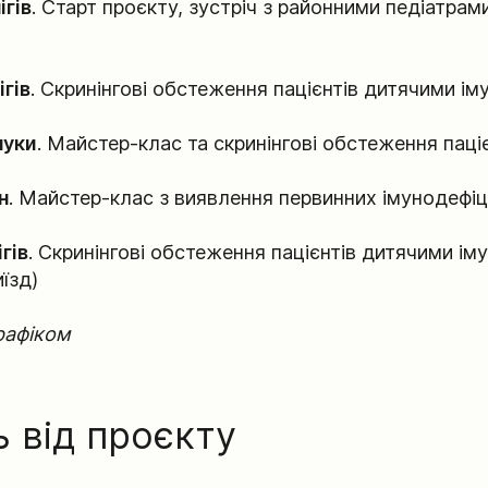
ігів
. Старт проєкту, зустріч з районними педіатрами
ігів
. Скринінгові обстеження пацієнтів дитячими і
луки
. Майстер-клас та скринінгові обстеження паці
н
. Майстер-клас з виявлення первинних імунодефіц
гів
. Скринінгові обстеження пацієнтів дитячими і
їзд)
рафіком
 від проєкту