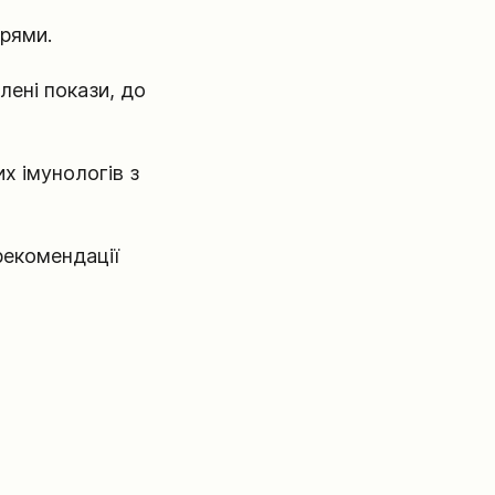
арями.
лені покази, до
х імунологів з
рекомендації