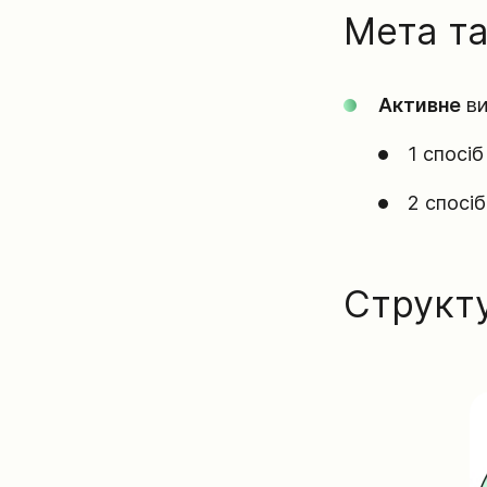
Мета та
Активне
ви
1 спосіб
2 спосіб
Структу