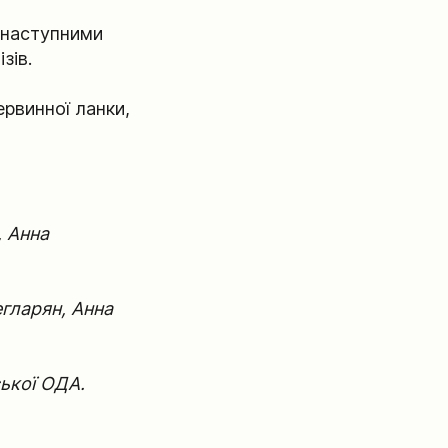
з наступними
зів.
ервинної ланки,
 Анна
гларян, Анна
ської ОДА.