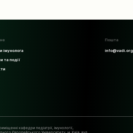
не
Пошта
и імунолога
info@vadi.org
и та події
кти
иміщенні кафедри педіатрії, імунології,
дного Європейського Університету. м. Київ, вул.