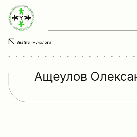
Знайти імунолога
Ащеулов Олекса