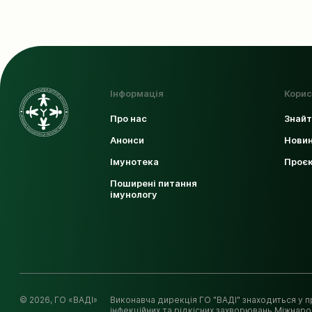
Інформація
Корис
Про нас
Знайт
Анонси
Новин
Імунотека
Проє
Поширені питання
імунологу
© 2026, ГО «ВАДІ»
Виконавча дирекція ГО "ВАДІ" знаходиться у пр
інфекційних та рідкісних захворювань Міжнаро